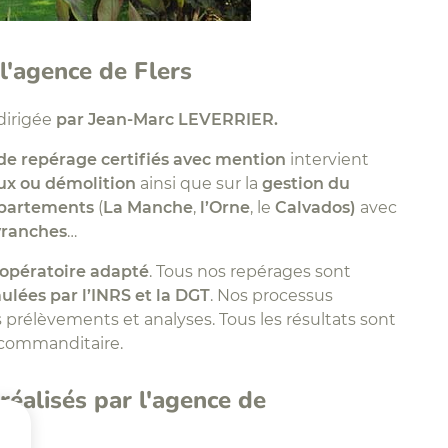
l'agence de Flers
 dirigée
par Jean-Marc LEVERRIER.
de repérage certifiés avec mention
intervient
ux ou démolition
ainsi que sur la
gestion du
partements
(
La Manche
,
l’Orne
, le
Calvados)
avec
ranches
…
opératoire adapté
. Tous nos repérages sont
ées par l’INRS et la DGT
. Nos processus
 prélèvements et analyses. Tous les résultats sont
 commanditaire.
réalisés par l'agence de