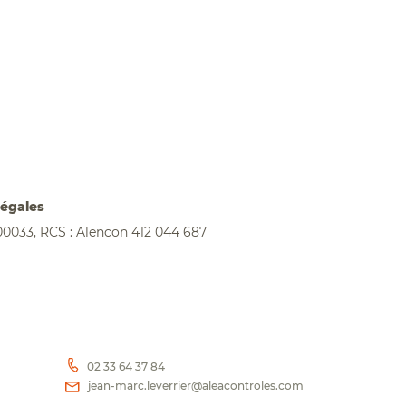
légales
00033, RCS : Alencon 412 044 687
02 33 64 37 84
jean-marc.leverrier@aleacontroles.com