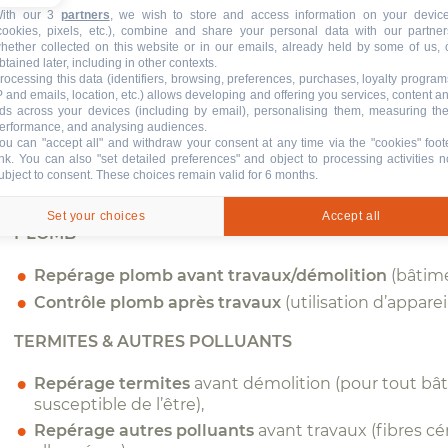
ith our 3
partners
, we wish to store and access information on your devic
AMIANTE
cookies, pixels, etc.), combine and share your personal data with our partner
hether collected on this website or in our emails, already held by some of us, 
btained later, including in other contexts.
Repérage amiante avant travaux
(bâtiment, génie c
rocessing this data (identifiers, browsing, preferences, purchases, loyalty program
P and emails, location, etc.) allows developing and offering you services, content a
Repérage amiante avant démolition
(pour tout bât
ds across your devices (including by email), personalising them, measuring the
partie ou en totalité),
erformance, and analysing audiences.
ou can "accept all" and withdraw your consent at any time via the "cookies" foot
Examen visuel amiante après travaux
(après trava
ink
. You can also "set detailed preferences" and object to processing activities n
Repérage amiante/HAP avant travaux sur enrobés
ubject to consent. These choices remain valid for 6 months.
carottes),
Set your choices
Accept all
PLOMB
Repérage plomb avant travaux/démolition
(bâtime
Contrôle plomb après travaux
(utilisation d’apparei
TERMITES & AUTRES POLLUANTS
Repérage termites
avant démolition (pour tout bâ
susceptible de l’être),
Repérage autres polluants
avant travaux (fibres cér