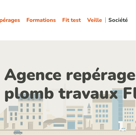
pérages
Formations
Fit test
Veille
Société
Agence repérage
plomb travaux F