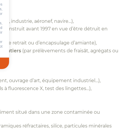
es
s,
or
ivil, industrie, aéronef, navire…),
s,
nd
i construit avant 1997 en vue d’être détruit en
ir
er
ux de retrait ou d’encapsulage d’amiante)
,
ot
 routiers
(par prélèvements de fraisât, agrégats ou
nt, ouvrage d’art, équipement industriel…),
ls à fluorescence X, test des lingettes…)
,
timent situé dans une zone contaminée ou
amiques réfractaires, silice, particules minérales