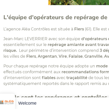
L'équipe d'opérateurs de repérage de 
L’agence Aléa Contrôles est située à
Flers
(61). Elle est
Jean-Marc LEVERRIER avec son équipe
d’opérateurs 
essentiellement sur le
repérage amiante avant trava
risque.
Leur périmètre d’intervention comprend
3 dé
les villes de
Flers
,
Argentan
,
Vire
,
Falaise
,
Granville
,
Av
Pour chaque repérage notre équipe adopte un
mode 
effectués conformément aux
recommandations formul
d’intervention sont
fiables
avec
traçabilité
de tous les
systématiquement reportés dans le rapport remis au
Quels sont les repérages et contrôles 
Welcome
Flers ?