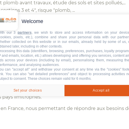
plomb avant travaux, étude des sols et sites pollués,...
ections 3 et 4", risque "plomb, ...
otection Respiratoire
Welcome
, HAP, FCR, ...
ith our 3
partners
, we wish to store and access information on your devic
cookies, pixels, etc.), combine and share your personal data with our partner
hether collected on this website or in our emails, already held by some of us, 
btained later, including in other contexts.
aire composée d’ingénieurs, de techniciens, d’experts e
rocessing this data (identifiers, browsing, preferences, purchases, loyalty program
P and emails, location, etc.) allows developing and offering you services, content a
publics
(amiante, plomb, HAP, silice, chrome,…), nous 
ds across your devices (including by email), personalising them, measuring the
erformance, and analysing audiences.
ou can "accept all" and withdraw your consent at any time via the "cookies" foot
ink
. You can also "set detailed preferences" and object to processing activities n
ubject to consent. These choices remain valid for 6 months.
cs, PME, TPE, Organismes Publics
, vous disposez avec
A
Set your choices
Accept all
 pays limitrophes.
en France, nous permettant de répondre aux besoins 