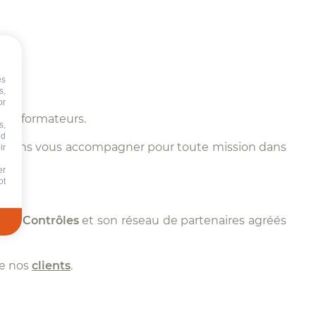
es
s,
or
t de formateurs.
s,
nd
pouvons vous accompagner pour toute mission dans
ir
er
ot
léa Contrôles
et son réseau de partenaires agréés
de nos
clients
.