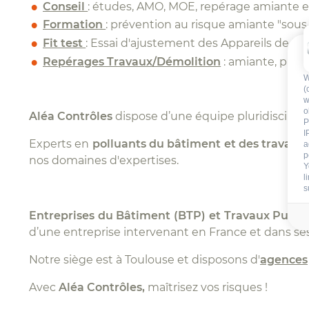
Conseil
: études, AMO, MOE, repérage amiante et 
Formation
: prévention au risque amiante "sous-s
Fit test
: Essai d'ajustement des Appareils de Pr
Repérages Travaux/Démolition
: amiante, plomb
W
(
w
o
Aléa Contrôles
dispose d’une équipe pluridisciplin
P
I
Experts en
polluants du bâtiment et des travaux 
a
p
nos domaines d'expertises.
Y
l
s
Entreprises du Bâtiment (BTP) et Travaux Publi
d’une entreprise intervenant en France et dans ses
Notre siège est à Toulouse et disposons d'
agences
Avec
Aléa Contrôles,
maîtrisez vos risques !