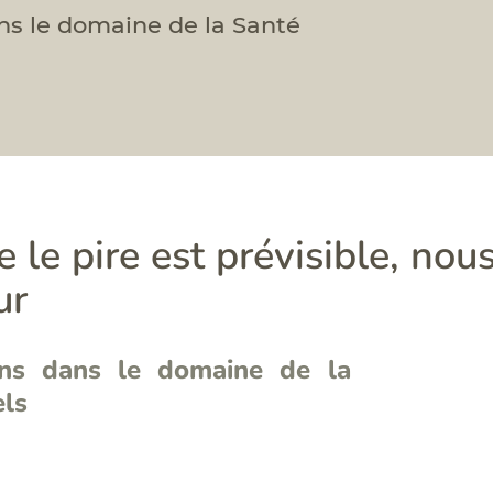
ns le domaine de la Santé
 le pire est prévisible, nou
ur
ons dans le domaine de la
els