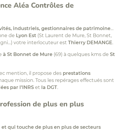
nce Aléa Contrôles de
vités, industriels, gestionnaires de patrimoine
…
 zone de
Lyon Est
(St Laurent de Mure, St Bonnet,
gni…) votre interlocuteur est
Thierry DEMANGE
.
ée
à St Bonnet de Mure
(69) à quelques kms de
St
vec mention, il propose des
prestations
haque mission. Tous les repérages effectués sont
es par l’INRS
et
la DGT
.
rofession de plus en plus
t qui touche de plus en plus de secteurs