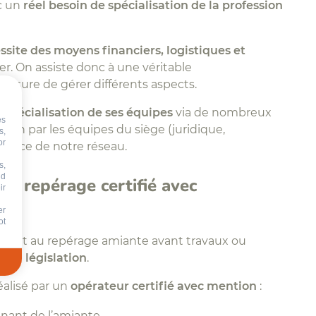
c un
réel besoin de spécialisation de la profession
ssite des moyens financiers, logistiques et
r. On assiste donc à une véritable
mesure de gérer différents aspects.
a
spécialisation de ses équipes
via de nombreux
es
dien par les équipes du siège (juridique,
s,
or
la force de notre réseau.
s,
nd
de repérage certifié avec
ir
er
ot
èdent au repérage amiante avant travaux ou
r la législation
.
éalisé par un
opérateur certifié avec mention
:
nant de l’amiante