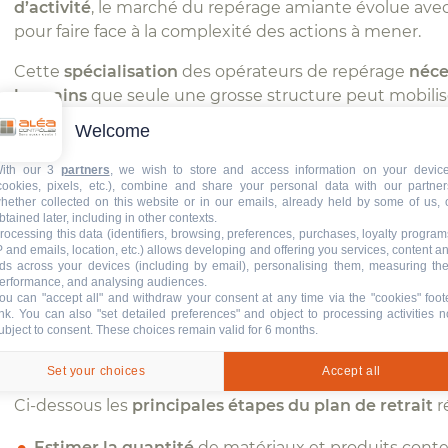
d’activité
, le marché du repérage amiante évolue ave
pour faire face à la complexité des actions à mener.
Cette
spécialisation
des opérateurs de repérage
néce
humains
que seule une grosse structure peut mobilise
professionnalisation des acteurs
qui doivent être en 
Welcome
Depuis plusieurs années, Aléa Contrôles œuvre pour l
ith our 3
partners
, we wish to store and access information on your devic
modules de
formation
et un
accompagnement
quoti
cookies, pixels, etc.), combine and share your personal data with our partner
hether collected on this website or in our emails, already held by some of us, 
informatique, commerciale, veille…). Un
atout
qui fait 
btained later, including in other contexts.
rocessing this data (identifiers, browsing, preferences, purchases, loyalty program
P and emails, location, etc.) allows developing and offering you services, content a
Plan de retrait amiante par opérateur 
ds across your devices (including by email), personalising them, measuring the
erformance, and analysing audiences.
mention
ou can "accept all" and withdraw your consent at any time via the "cookies" foot
ink
. You can also "set detailed preferences" and object to processing activities n
ubject to consent. These choices remain valid for 6 months.
Les équipes Aléa Contrôles de l’agence Lyon Est proc
démolition selon un
process bien défini
et
encadré pa
Set your choices
Accept all
Ci-dessous les
principales étapes du plan de retrait
r
Estimer la quantité
de matériaux et produits conte