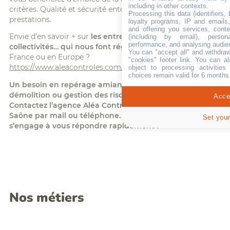
including in other contexts.
critères. Qualité et sécurité entourent toutes nos
Processing this data (identifiers,
prestations.
loyalty programs, IP and emails, 
and offering you services, cont
Envie d’en savoir + sur
les entreprises, industries,
(including by email), person
performance, and analysing audie
collectivités… qui nous font régulièrement confiance
en
You can "accept all" and withdraw
France ou en Europe ?
"cookies" footer link
. You can al
https://www.aleacontroles.com/societe/nos-references
object to processing activitie
choices remain valid for 6 months
Un besoin en repérage amiante avant travaux ou
démolition ou gestion des risques professionnels ?
Accep
Contactez l’agence Aléa Contrôles de Villefranche sur
Saône par mail ou téléphone. Christophe Jacoty
Set your
s’engage à vous répondre rapidement !
Nos métiers