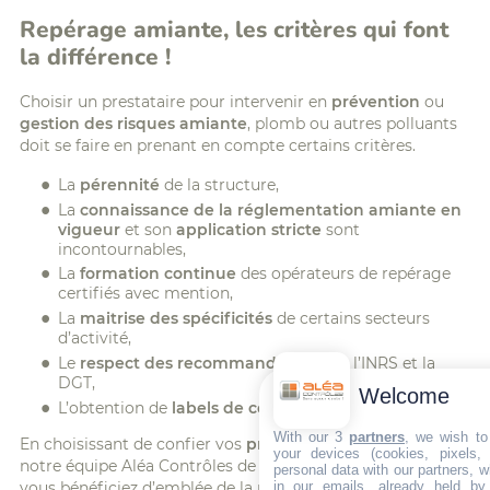
Repérage amiante, les critères qui font
la différence !
Choisir un prestataire pour intervenir en
prévention
ou
gestion des risques amiante
, plomb ou autres polluants
doit se faire en prenant en compte certains critères.
La
pérennité
de la structure,
La
connaissance de la réglementation amiante en
vigueur
et son
application stricte
sont
incontournables,
La
formation continue
des opérateurs de repérage
certifiés avec mention,
La
maitrise des spécificités
de certains secteurs
d’activité,
Le
respect des recommandations
de l’INRS et la
DGT,
Welcome
L’obtention de
labels de compétence
…
With our 3
partners
, we wish to
En choisissant de confier vos
problématiques amiante
à
your devices (cookies, pixels,
notre équipe Aléa Contrôles de Villefranche sur Saône
personal data with our partners, w
in our emails, already held by
vous bénéficiez d’emblée de la maitrise de tous ces