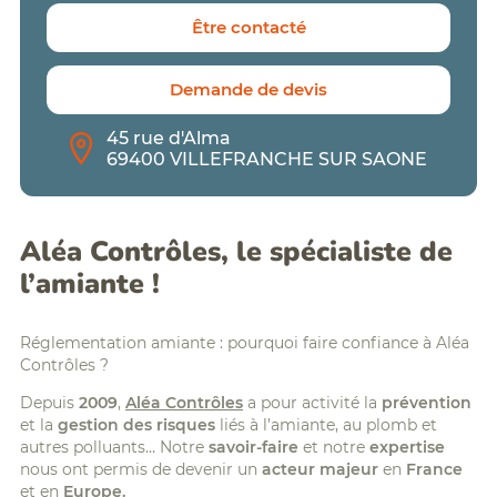
Formation
BTP
Être contacté
assistant/assistante
:
amiante
FCR,
silice,
Formations
Demande de devis
chrome
digital
VI,...
learning
Analyse
Planning
45 rue d'Alma
Qualité
des
69400 VILLEFRANCHE SUR SAONE
de
formations
l'Air
Politique
Intérieur
Accessibilité/Handicap
(QAI)
Aléa Contrôles, le spécialiste de
Diagnostic
radon
l’amiante !
Diagnostics
Déchets
PEMD
Réglementation amiante : pourquoi faire confiance à Aléa
Contrôles ?
Depuis
2009
,
Aléa Contrôles
a pour activité la
prévention
et la
gestion des risques
liés à l’amiante, au plomb et
autres polluants… Notre
savoir-faire
et notre
expertise
nous ont permis de devenir un
acteur majeur
en
France
et en
Europe.