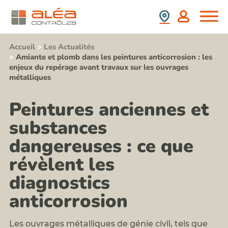
(SS4)
retrait
Nous
France
:
d'amiante
Rejoindre
prix,
Contrôle
durée,
Espagne
Stagiaires,
de
contenu,...
Partenaires,
présence
Accueil
>
Les Actualités
Formation
Collaborateurs
de
>
Amiante et plomb dans les peintures anticorrosion : les
information
plomb
Newsletter
enjeux du repérage avant travaux sur les ouvrages
sensibilisation
après
Aléa
métalliques
au
travaux
Contrôles
risque
Repérage
amiante
Nos
termites
Peintures anciennes et
pour
Valeurs
avant
les
Contact
démolition
substances
acteurs
Notre
Repérages
du
politique
amiante
BTP
dangereuses : ce que
RSE
et
Formation
HAP
révèlent les
risque
avant
plomb
travaux
diagnostics
Formation
sur
risque
enrobés
anticorrosion
silice
Repérages
et
autres
poussières
polluants
inhalables
Les ouvrages métalliques de génie civil, tels que
du