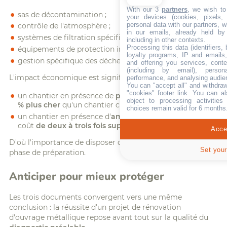
With our 3
partners
, we wish to
sas de décontamination ;
your devices (cookies, pixels,
personal data with our partners, w
contrôle de l'atmosphère ;
in our emails, already held by
systèmes de filtration spécifiques ;
including in other contexts.
Processing this data (identifiers,
équipements de protection individuelle adaptés ;
loyalty programs, IP and emails, 
gestion spécifique des déchets dangereux.
and offering you services, cont
(including by email), person
L'impact économique est significatif :
performance, and analysing audie
You can "accept all" and withdraw
"cookies" footer link
. You can al
un chantier en présence de
plomb
peut coûter
20 à 30
object to processing activitie
% plus cher
qu'un chantier classique ;
choices remain valid for 6 months
un chantier en présence d'
amiante
peut représenter un
coût
de deux à trois fois supérieur
.
Accep
D'où l'importance de disposer d'informations fiables dès la
Set your
phase de préparation.
Anticiper pour mieux protéger
Les trois documents convergent vers une même
conclusion : la réussite d'un projet de rénovation
d'ouvrage métallique repose avant tout sur la qualité du