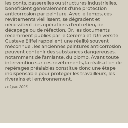
Formation
les ponts, passerelles ou structures industrielles,
BTP
assistant/assistante
bénéficient généralement d'une protection
:
amiante
FCR,
anticorrosion par peinture. Avec le temps, ces
silice,
Formations
revêtements vieillissent, se dégradent et
chrome
digital
nécessitent des opérations d'entretien, de
VI,...
learning
décapage ou de réfection. Or, les documents
Analyse
Planning
récemment publiés par le Cerema et l'Université
Qualité
des
Gustave Eiffel rappellent une réalité souvent
de
formations
méconnue : les anciennes peintures anticorrosion
l'Air
Politique
peuvent contenir des substances dangereuses,
Intérieur
Accessibilité/Handicap
notamment de l'amiante, du plomb. Avant toute
(QAI)
intervention sur ces revêtements, la réalisation de
Diagnostic
repérages préalables constitue donc une étape
radon
indispensable pour protéger les travailleurs, les
Diagnostics
riverains et l'environnement.
Déchets
PEMD
Le 1 juin 2026