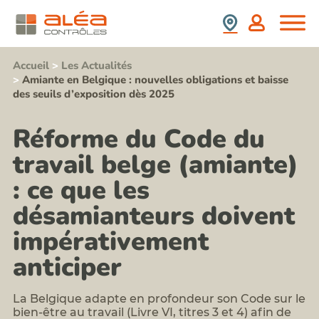
(SS4)
retrait
Nous
France
:
d'amiante
Rejoindre
prix,
Contrôle
durée,
Espagne
Stagiaires,
de
contenu,...
Partenaires,
présence
Accueil
>
Les Actualités
Formation
Collaborateurs
de
>
Amiante en Belgique : nouvelles obligations et baisse
information
plomb
Newsletter
des seuils d’exposition dès 2025
sensibilisation
après
Aléa
au
travaux
Contrôles
risque
Repérage
Réforme du Code du
amiante
Nos
termites
pour
Valeurs
avant
travail belge (amiante)
les
Contact
démolition
acteurs
Notre
Repérages
: ce que les
du
politique
amiante
BTP
RSE
et
désamianteurs doivent
Formation
HAP
risque
avant
impérativement
plomb
travaux
Formation
sur
anticiper
risque
enrobés
silice
Repérages
et
autres
poussières
La Belgique adapte en profondeur son Code sur le
polluants
inhalables
bien-être au travail (Livre VI, titres 3 et 4) afin de
du