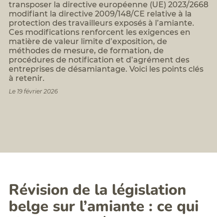
Formation
transposer la directive européenne (UE) 2023/2668
BTP
assistant/assistante
modifiant la directive 2009/148/CE relative à la
:
amiante
FCR,
protection des travailleurs exposés à l’amiante.
silice,
Formations
Ces modifications renforcent les exigences en
chrome
digital
matière de valeur limite d’exposition, de
VI,...
learning
méthodes de mesure, de formation, de
Analyse
Planning
procédures de notification et d’agrément des
Qualité
des
entreprises de désamiantage. Voici les points clés
de
formations
à retenir.
l'Air
Politique
Intérieur
Le 19 février 2026
Accessibilité/Handicap
(QAI)
Diagnostic
radon
Diagnostics
Déchets
PEMD
Révision de la législation
belge sur l’amiante : ce qui