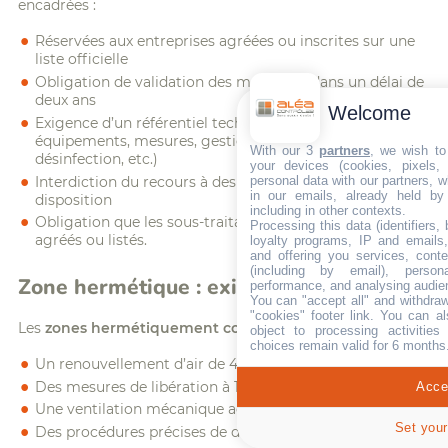
encadrées :
Réservées aux entreprises agréées ou inscrites sur une
liste officielle
Obligation de validation des méthodes dans un délai de
deux ans
Welcome
Exigence d’un référentiel technique écrit (procédures,
équipements, mesures, gestion des déchets,
With our 3
partners
, we wish to
désinfection, etc.)
your devices (cookies, pixels,
personal data with our partners, w
Interdiction du recours à des travailleurs mis à
in our emails, already held by
disposition
including in other contexts.
Obligation que les sous-traitants soient eux-mêmes
Processing this data (identifiers,
agréés ou listés.
loyalty programs, IP and emails, 
and offering you services, cont
(including by email), person
Zone hermétique : exigences renforcées
performance, and analysing audie
You can "accept all" and withdraw
"cookies" footer link
. You can al
Les
zones hermétiquement confinées
doivent respecter :
object to processing activitie
choices remain valid for 6 months
Un renouvellement d’air de 4 à 10 volumes par heure,
Accep
Des mesures de libération à 1/10 de la valeur limite,
Une ventilation mécanique adaptée,
Set your
Des procédures précises de décontamination.