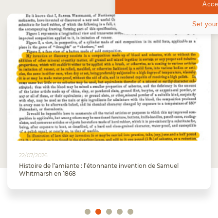
Accep
Set your
22/07/2026
Histoire de l’amiante : l’étonnante invention de Samuel
Whitmarsh en 1868