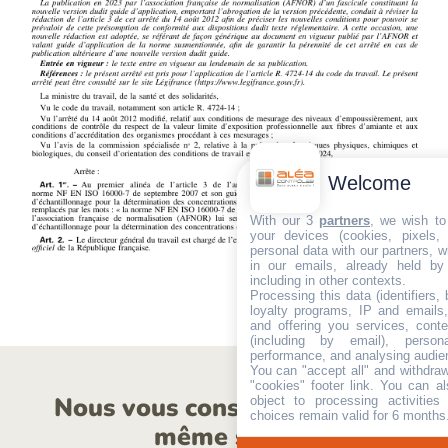
Welcome
With our 3
partners
, we wish to
your devices (cookies, pixels,
personal data with our partners, w
in our emails, already held by
including in other contexts.
Processing this data (identifiers,
loyalty programs, IP and emails, 
and offering you services, cont
(including by email), person
performance, and analysing audie
You can "accept all" and withdraw
"cookies" footer link
. You can al
Nous vous conseillons sur le
object to processing activitie
choices remain valid for 6 months
même sujet