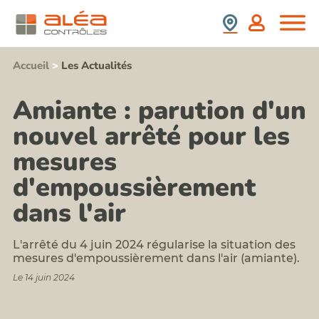
(SS4)
retrait
Nous
France
:
d'amiante
Rejoindre
prix,
Contrôle
durée,
Espagne
Stagiaires,
de
contenu,...
Partenaires,
présence
Accueil
>
Les Actualités
Formation
Collaborateurs
de
information
plomb
Newsletter
sensibilisation
après
Amiante : parution d'un
Aléa
au
travaux
Contrôles
risque
nouvel arrêté pour les
Repérage
amiante
Nos
termites
pour
Valeurs
avant
mesures
les
Contact
démolition
acteurs
d'empoussièrement
Notre
Repérages
du
politique
amiante
BTP
RSE
dans l'air
et
Formation
HAP
risque
avant
plomb
travaux
L'arrêté du 4 juin 2024 régularise la situation des
Formation
sur
mesures d'empoussièrement dans l'air (amiante).
risque
enrobés
silice
Le 14 juin 2024
Repérages
et
autres
poussières
polluants
inhalables
du