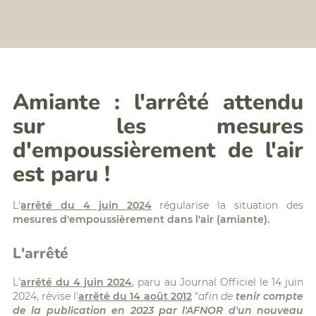
Formation
BTP
assistant/assistante
:
amiante
FCR,
silice,
Formations
chrome
digital
VI,...
learning
Analyse
Planning
Amiante : l'arrêté attendu
Qualité
des
de
formations
sur les mesures
l'Air
Politique
Intérieur
Accessibilité/Handicap
d'empoussièrement de l'air
(QAI)
Diagnostic
est paru !
radon
Diagnostics
Déchets
L'
arrêté du 4 juin 2024
régularise la situation des
PEMD
mesures d'empoussièrement dans l'air (amiante).
L'arrêté
L'
arrêté du 4 juin 2024
, paru au Journal Officiel le 14 juin
2024, révise l'
arrêté du 14 août 2012
"
afin de
tenir compte
de la publication en 2023 par l'AFNOR d'un nouveau