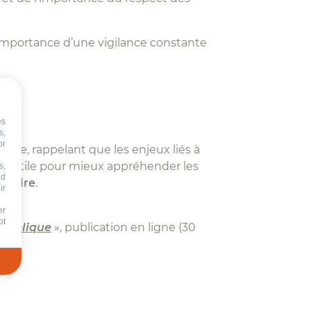
l'importance d’une vigilance constante
es
s,
or
nte, rappelant que les enjeux liés à
ion utile pour mieux appréhender les
s,
nd
itaire
.
ir
er
ot
 publique
», publication en ligne (30