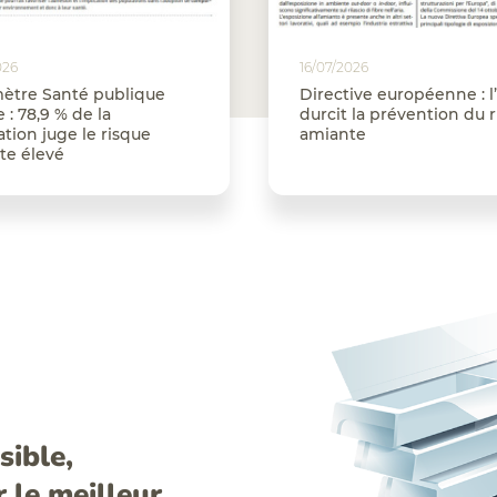
026
16/07/2026
ètre Santé publique
Directive européenne : l’
 : 78,9 % de la
durcit la prévention du 
tion juge le risque
amiante
te élevé
sible,
le meilleur.