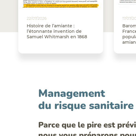
22/07/2026
17/07/2
Histoire de l’amiante :
Barom
l’étonnante invention de
France
Samuel Whitmarsh en 1868
popula
amian
Management
du risque sanitaire
Parce que le pire est prévi
nous vous préparons pour 