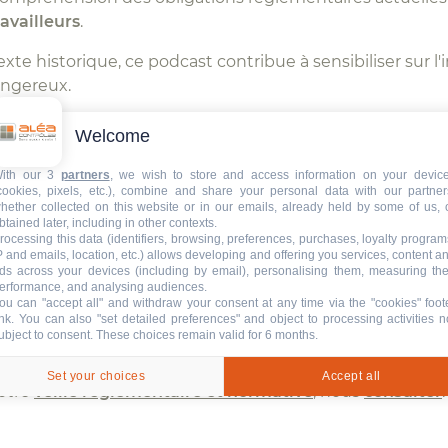
ravailleurs
.
xte historique, ce podcast contribue à sensibiliser sur 
angereux.
Welcome
ith our 3
partners
, we wish to store and access information on your devic
cookies, pixels, etc.), combine and share your personal data with our partner
hether collected on this website or in our emails, already held by some of us, 
 une analyse claire et documentée du scandale de l’amia
btained later, including in other contexts.
t du passé. Il s’inscrit comme un outil de sensibilisat
rocessing this data (identifiers, browsing, preferences, purchases, loyalty program
P and emails, location, etc.) allows developing and offering you services, content a
 des risques professionnels
et de la
réglementation san
ds across your devices (including by email), personalising them, measuring the
erformance, and analysing audiences.
ou can "accept all" and withdraw your consent at any time via the "cookies" foot
ink
. You can also "set detailed preferences" and object to processing activities n
, «
Amiante au travail : histoire d’un scandale de santé
ubject to consent. These choices remain valid for 6 months.
Set your choices
Accept all
notre
veille réglementaire et normative
, nous
consulter
.