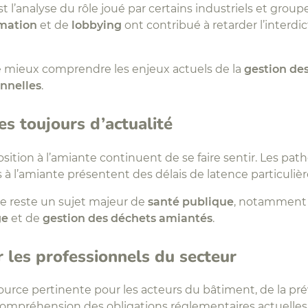
st l’analyse du rôle joué par certains industriels et grou
mation
et de
lobbying
ont contribué à retarder l’interdi
 mieux comprendre les enjeux actuels de la
gestion des
onnelles
.
s toujours d’actualité
position à l’amiante continuent de se faire sentir. Les p
s à l’amiante présentent des délais de latence particuli
te reste un sujet majeur de
santé publique
, notamment 
ge
et de
gestion des déchets amiantés
.
 les professionnels du secteur
urce pertinente pour les acteurs du bâtiment, de la pré
 compréhension des obligations réglementaires actuelles