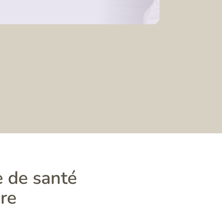
e de santé
re