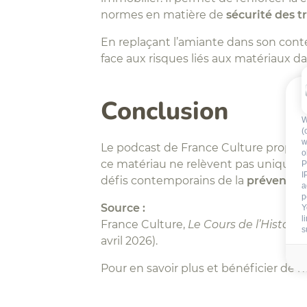
normes en matière de
sécurité des t
En replaçant l’amiante dans son conte
face aux risques liés aux matériaux d
Conclusion
W
(
w
Le podcast de France Culture propose
o
ce matériau ne relèvent pas uniquemen
P
I
défis contemporains de la
prévention
a
p
Source :
Y
l
France Culture,
Le Cours de l’Histoire
s
avril 2026).
Pour en savoir plus et bénéficier de 