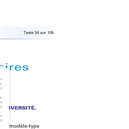
es
s,
or
s,
nd
ir
er
ot