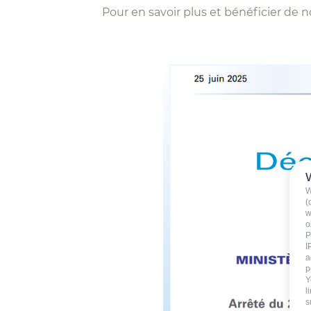
Pour en savoir plus et bénéficier de 
W
(
w
o
P
I
a
p
Y
l
s