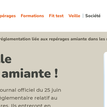
pérages
Formations
Fit test
Veille
Société
églementation liée aux repérages amiante dans les 
le
amiante !
urnal officiel du 25 juin
réglementaire relatif au
es. Ils entreront en