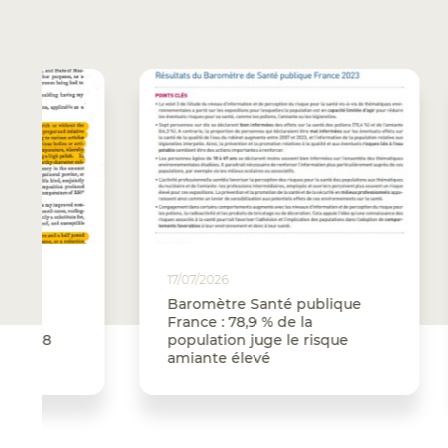
17/07/2026
16/07/2
Baromètre Santé publique
Direct
France : 78,9 % de la
durcit
population juge le risque
amian
amiante élevé