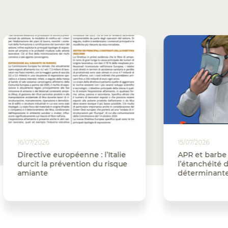
026
15/07/2026
ive européenne : l’Italie
APR et barbe : pourquoi
 la prévention du risque
l’étanchéité du masque 
te
déterminante