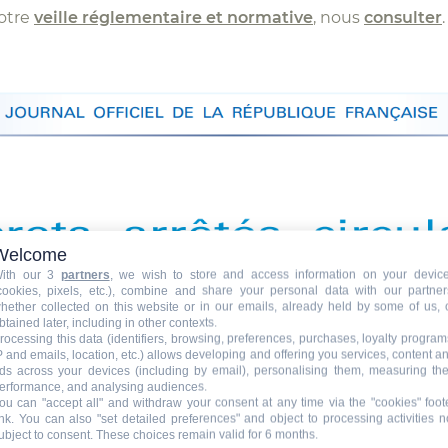
notre
veille réglementaire et normative
, nous
consulter
.
Welcome
ith our 3
partners
, we wish to store and access information on your devic
cookies, pixels, etc.), combine and share your personal data with our partner
hether collected on this website or in our emails, already held by some of us, 
btained later, including in other contexts.
rocessing this data (identifiers, browsing, preferences, purchases, loyalty program
P and emails, location, etc.) allows developing and offering you services, content a
ds across your devices (including by email), personalising them, measuring the
erformance, and analysing audiences.
ou can "accept all" and withdraw your consent at any time via the "cookies" foot
ink
. You can also "set detailed preferences" and object to processing activities n
ubject to consent. These choices remain valid for 6 months.