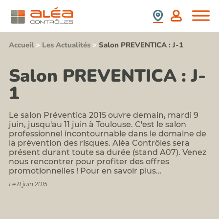
(SS4)
retrait
Nous
France
:
d'amiante
Rejoindre
prix,
Contrôle
durée,
Espagne
Stagiaires,
de
contenu,...
Partenaires,
présence
Accueil
>
Les Actualités
>
Salon PREVENTICA : J-1
Formation
Collaborateurs
de
information
plomb
Newsletter
sensibilisation
après
Salon PREVENTICA : J-
Aléa
au
travaux
Contrôles
risque
1
Repérage
amiante
Nos
termites
pour
Valeurs
avant
les
Contact
démolition
Le salon Préventica 2015 ouvre demain, mardi 9
acteurs
Notre
Repérages
du
juin, jusqu'au 11 juin à Toulouse. C'est le salon
politique
amiante
BTP
professionnel incontournable dans le domaine de
RSE
et
la prévention des risques. Aléa Contrôles sera
Formation
HAP
risque
présent durant toute sa durée (stand A07). Venez
avant
plomb
nous rencontrer pour profiter des offres
travaux
promotionnelles ! Pour en savoir plus...
Formation
sur
risque
enrobés
Le 8 juin 2015
silice
Repérages
et
autres
poussières
polluants
inhalables
du