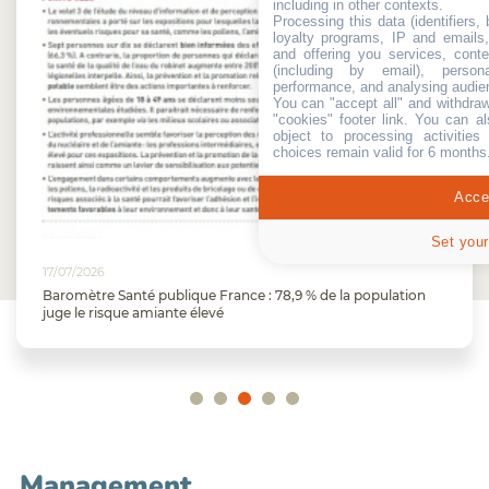
including in other contexts.
Processing this data (identifiers,
loyalty programs, IP and emails, 
and offering you services, cont
(including by email), person
performance, and analysing audie
You can "accept all" and withdraw
"cookies" footer link
. You can al
object to processing activitie
choices remain valid for 6 months
Accep
Set your
17/07/2026
Baromètre Santé publique France : 78,9 % de la population
juge le risque amiante élevé
Management