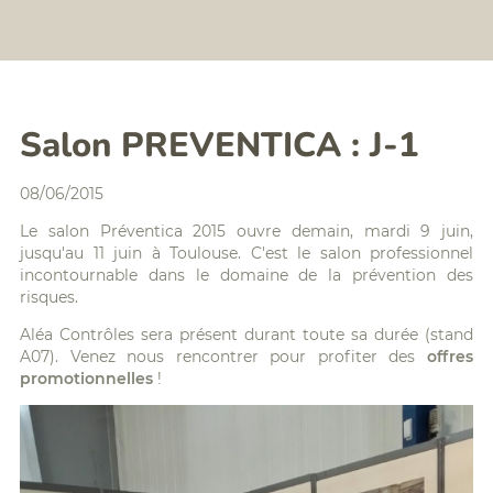
Formation
BTP
assistant/assistante
:
amiante
FCR,
silice,
Formations
chrome
digital
VI,...
learning
Analyse
Salon PREVENTICA : J-1
Planning
Qualité
des
de
formations
l'Air
08/06/2015
Politique
Intérieur
Accessibilité/Handicap
(QAI)
Le salon Préventica 2015 ouvre demain, mardi 9 juin,
Diagnostic
jusqu'au 11 juin à Toulouse. C'est le salon professionnel
radon
incontournable dans le domaine de la prévention des
Diagnostics
risques.
Déchets
PEMD
Aléa Contrôles sera présent durant toute sa durée (stand
A07). Venez nous rencontrer pour profiter des
offres
promotionnelles
!