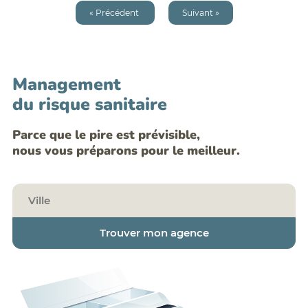
« Précédent
Suivant »
Showing
1153
to
1160
of
1217
results
Management
du risque sanitaire
Parce que le pire est prévisible,
nous vous préparons pour le meilleur.
1
2
...
142
143
144
145
146
147
148
...
152
153
Trouver mon agence