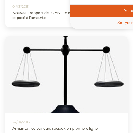
01/05/2015
Accep
Nouveau rapport de l'OMS : un européen sur trois a minima
exposé à l'amiante
Set your
24/04/2015
Amiante : les bailleurs sociaux en première ligne