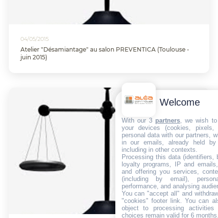
04/05/2015
Atelier "Désamiantage" au salon PREVENTICA (Toulouse -
juin 2015)
Welcome
With our 3
partners
, we wish to
your devices (cookies, pixels,
personal data with our partners, w
in our emails, already held by
including in other contexts.
Processing this data (identifiers,
loyalty programs, IP and emails, 
and offering you services, cont
(including by email), person
performance, and analysing audie
You can "accept all" and withdraw
"cookies" footer link
. You can al
object to processing activitie
choices remain valid for 6 months